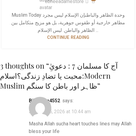
ebneeadamestore
Muslim Today وحدة الظاهر والباطن​إن الإسلام ليس مجرد
مظاهر خارجية أو طقوس جوهرية، بل هو مزيج متكامل بين
الظاهر والباطن. ليس الإسلام ...
CONTINUE READING
​آج کا مسلمان 7 : دعویِٰ
3 thoughts on “
محبت یا تضادِ زندگی؟​اسلام:Modern
”
Muslim ظاہر اور باطن کا سنگم
bilalkhan4552
says:
January 25, 2026 at 10:44 am
Masha Allah sucha heart touches lines may Allah
bless your life