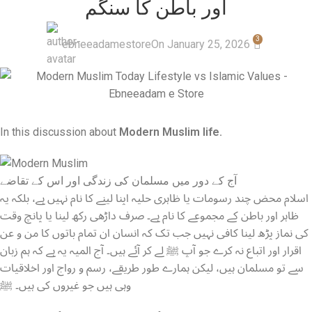
اور باطن کا سنگم
3
ebneeadamestore
On January 25, 2026
In this discussion about
Modern Muslim life.
آج کے دور میں مسلمان کی زندگی اور اس کے تقاضے
​اسلام محض چند رسومات یا ظاہری حلیہ اپنا لینے کا نام نہیں ہے، بلکہ یہ
ظاہر اور باطن کے مجموعے کا نام ہے۔ صرف داڑھی رکھ لینا یا پانچ وقت
کی نماز پڑھ لینا کافی نہیں جب تک کہ انسان ان تمام باتوں کا من و عن
اقرار اور اتباع نہ کرے جو آپ ﷺ لے کر آئے ہیں۔ آج المیہ یہ ہے کہ ہم زبان
سے تو مسلمان ہیں، لیکن ہمارے طور طریقے، رسم و رواج اور اخلاقیات
وہی ہیں جو غیروں کی ہیں۔ ﷺ