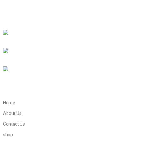
Islamic research through Historical masterpiece like The
Radiant Moon of Arabia and Ziyarat-e-Muqaddasa and Holy
Sites Guider e Book.
EBNE E ADAM E STORE LTD Lytchett House, 13 Freeland Park,
Wareham Road, Poole, Dorset, BH16 6FA, United Kingdom.
Phone: +447821908905
Mail: info@ebneeadamestore.com
Home
About Us
Contact Us
shop