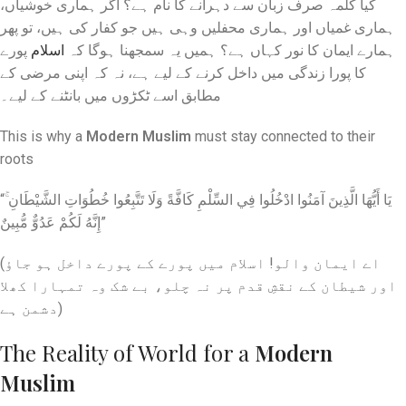
​کیا کلمہ صرف زبان سے دہرانے کا نام ہے؟ اگر ہماری خوشیاں،
ہماری غمیاں اور ہماری محفلیں وہی ہیں جو کفار کی ہیں، تو پھر
ہمارے ایمان کا نور کہاں ہے؟ ہمیں یہ سمجھنا ہوگا کہ
اسلام
پورے
کا پورا زندگی میں داخل کرنے کے لیے ہے، نہ کہ اپنی مرضی کے
مطابق اسے ٹکڑوں میں بانٹنے کے لیے۔
This is why a
Modern Muslim
must stay connected to their
roots
“يَا أَيُّهَا الَّذِينَ آمَنُوا ادْخُلُوا فِي السِّلْمِ كَافَّةً وَلَا تَتَّبِعُوا خُطُوَاتِ الشَّيْطَانِ ۚ
إِنَّهُ لَكُمْ عَدُوٌّ مُّبِينٌ”
(اے ایمان والو! اسلام میں پورے کے پورے داخل ہو جاؤ
اور شیطان کے نقشِ قدم پر نہ چلو، بے شک وہ تمہارا کھلا
دشمن ہے)
The Reality of World for a
Modern
Muslim