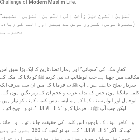
Challenge of
Modern Muslim
Life.
لْمُؤْمِنُ الْقَوِيُّ خَيْرٌ وَأَحَبُّ إِلَى اللَّهِ مِنَ الْمُؤْمِنِ الضَّعِيفِ”
(مضبوط مومن، کمزور مومن سے بہتر اور اللہ کو زیادہ
محبوب ہے
کفارِ مکہ کی “سچائی” اور ہمارا تضاد​تاریخ کا ایک بڑا سبق اس
مکالمے میں چھپا ہے جب ابوطالب نے نبی کریم ﷺ کو بلایا کہ مکہ کے
سردار صلح چاہتے ہیں۔ آپ ﷺ نے فرمایا کہ میں ان سے صرف ایک
کلمہ مانگتا ہوں جس کے بدلے عرب و عجم ان کے زیرِ نگین ہوں گے۔
ابوجہل اور ابولہب نے کہا کہ ہم ایسے دس کلمے کہنے کو تیار ہیں،
لیکن جب آپ ﷺ نے فرمایا کہو: “لا الہ الا اللہ”، تو وہ چیخ اٹھے۔
​وہ کافر ہونے کے باوجود اس کلمے کی حقیقت جانتے تھے۔ وہ جانتے
تھے کہ اگر “لا الہ الا اللہ” کہہ دیا تو کعبے کے 360 بتوں کو بھی
چھوڑنا ہوگا، سود، شراب، زنا، بددیانتی اور حرام