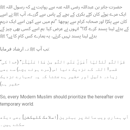
حضرت جابر بن عبداللہ رضی اللہ عنہ سے روایت ہے کہ رسول اللہ ﷺ
ایک مرے ہوئے کان کٹے بکری کے بچے کے پاس سے گزرے، آپ ﷺ نے اسے
کان سے پکڑا اور صحابہ کرام سے پوچھا: “تم میں سے کون اسے ایک درہم
کے بدلے لینا پسند کرے گا؟” انہوں نے عرض کیا: ہم اسے کسی بھی چیز کے
بدلے لینا پسند نہیں کرتے، یہ ہمارے کس کام کا ہے؟ ﷺ
​تب آپ ﷺ نے ارشاد فرمایا:
“فَوَاللَّهِ لَلدُّنْيَا أَهْوَنُ عَلَى اللَّهِ مِنْ هَذَا عَلَيْكُمْ” (خدا کی
قسم! اللہ کے نزدیک دنیا اس (مرے ہوئے بچے) سے بھی
زیادہ ذلیل اور حقیر ہے جتنا کہ یہ تمہارے نزدیک
حقیر ہے)
So, every Modern Muslim should prioritize the hereafter over
temporary world.
آپ ہماری ویب سائٹ پر بہترین [
اسلامک کلیکشن
] بھی دیکھ
سکتے ہیں۔