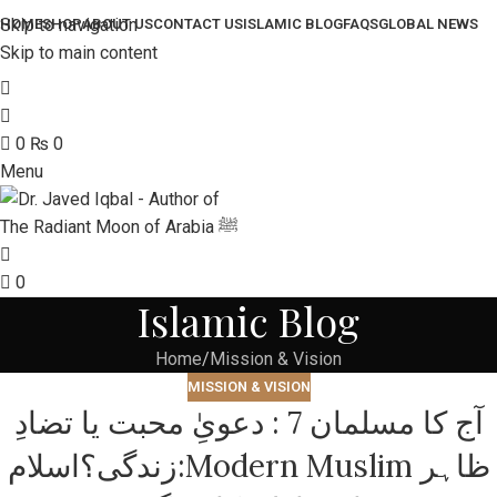
Skip to navigation
HOME
SHOP
ABOUT US
CONTACT US
ISLAMIC BLOG
FAQS
GLOBAL NEWS
Skip to main content
0
₨
0
Menu
0
Islamic Blog
Home
Mission & Vision
MISSION & VISION
​آج کا مسلمان 7 : دعویِٰ محبت یا تضادِ
زندگی؟​اسلام:Modern Muslim ظاہر