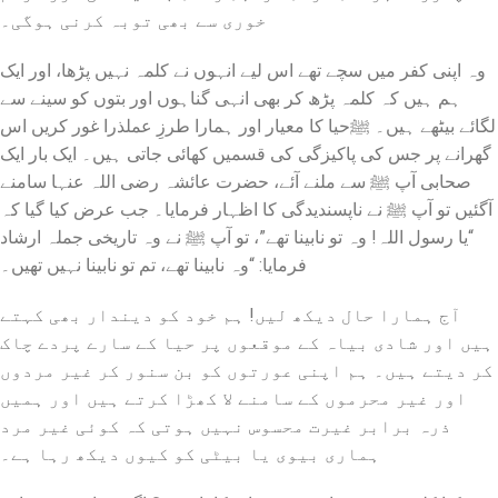
خوری سے بھی توبہ کرنی ہوگی۔
وہ اپنی کفر میں سچے تھے اس لیے انہوں نے کلمہ نہیں پڑھا، اور ایک
ہم ہیں کہ کلمہ پڑھ کر بھی انہی گناہوں اور بتوں کو سینے سے
لگائے بیٹھے ہیں۔ ﷺ​حیا کا معیار اور ہمارا طرزِ عمل​ذرا غور کریں اس
گھرانے پر جس کی پاکیزگی کی قسمیں کھائی جاتی ہیں۔ ایک بار ایک
صحابی آپ ﷺ سے ملنے آئے، حضرت عائشہ رضی اللہ عنہا سامنے
آگئیں تو آپ ﷺ نے ناپسندیدگی کا اظہار فرمایا۔ جب عرض کیا گیا کہ
“یا رسول اللہ! وہ تو نابینا تھے”، تو آپ ﷺ نے وہ تاریخی جملہ ارشاد
فرمایا: “وہ نابینا تھے، تم تو نابینا نہیں تھیں۔
​آج ہمارا حال دیکھ لیں! ہم خود کو دیندار بھی کہتے
ہیں اور شادی بیاہ کے موقعوں پر حیا کے سارے پردے چاک
کر دیتے ہیں۔ ہم اپنی عورتوں کو بن سنور کر غیر مردوں
اور غیر محرموں کے سامنے لا کھڑا کرتے ہیں اور ہمیں
ذرہ برابر غیرت محسوس نہیں ہوتی کہ کوئی غیر مرد
ہماری بیوی یا بیٹی کو کیوں دیکھ رہا ہے۔